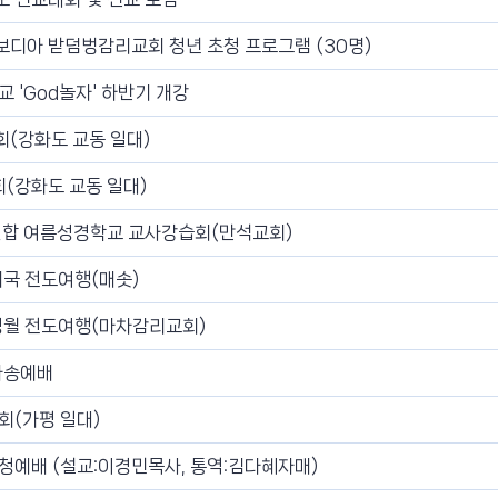
보디아 받덤벙감리교회 청년 초청 프로그램 (30명)
 'God놀자' 하반기 개강
(강화도 교동 일대)
(강화도 교동 일대)
연합 여름성경학교 교사강습회(만석교회)
태국 전도여행(매솟)
영월 전도여행(마차감리교회)
파송예배
회(가평 일대)
청예배 (설교:이경민목사, 통역:김다혜자매)