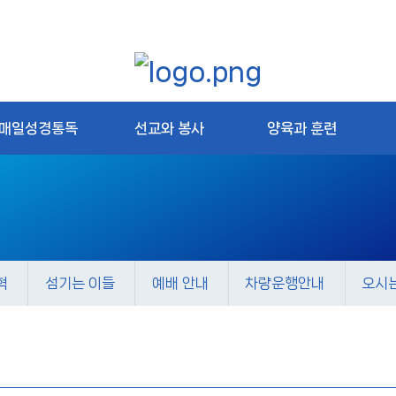
매일성경통독
선교와 봉사
양육과 훈련
혁
섬기는 이들
예배 안내
차량운행안내
오시는