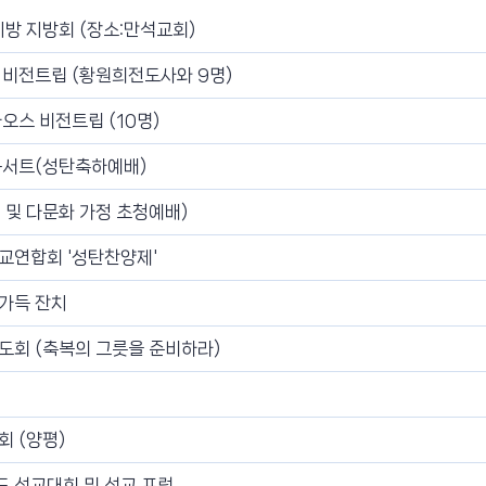
방 지방회 (장소:만석교회)
 비전트립 (황원희전도사와 9명)
오스 비전트립 (10명)
찬양콘서트(성탄축하예배)
 및 다문화 가정 초청예배)
교연합회 '성탄찬양제'
가득 잔치
도회 (축복의 그릇을 준비하라)
 (양평)
도 선교대회 및 선교 포럼