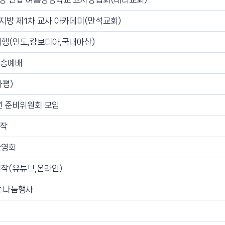
지방 제1차 교사 아카데미(만석교회)
여행(인도,캄보디아,국내아산)
파송예배
가평)
년 준비위원회 모임
시작
환영회
시작(유튜브,온라인)
쌀 나눔행사