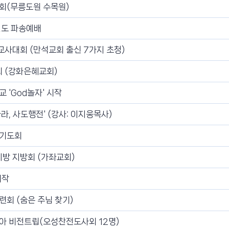
회(무릉도원 수목원)
인도 파송예배
교사대회 (만석교회 출신 7가지 초청)
회 (강화은혜교회)
 'God놀자' 시작
라, 사도행전' (강사: 이지웅목사)
벽기도회
방 지방회 (가좌교회)
시작
회 (숨은 주님 찾기)
아 비전트립(오성찬전도사외 12명)