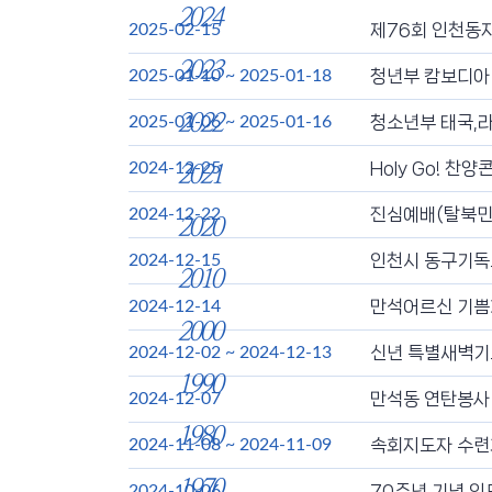
2024
제76회 인천동지
2025-02-15
2023
청년부 캄보디아
2025-01-10
~
2025-01-18
2022
청소년부 태국,라
2025-01-06
~
2025-01-16
Holy Go! 
2024-12-25
2021
진심예배(탈북민
2024-12-22
2020
인천시 동구기독
2024-12-15
2010
만석어르신 기쁨
2024-12-14
2000
신년 특별새벽기
2024-12-02
~
2024-12-13
1990
만석동 연탄봉사
2024-12-07
1980
속회지도자 수련회
2024-11-08
~
2024-11-09
1970
70주년 기념 인
2024-10-06