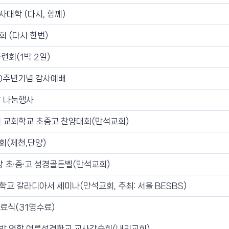
대학 (다시, 함께)
 (다시 한번)
련회(1박 2일)
0주년기념 감사예배
쌀 나눔행사
회 교회학교 초중고 찬양대회(만석교회)
회(제천,단양)
 초·중·고 성경골든벨(만석교회)
교 갈라디아서 세미나(만석교회, 주최: 서울 BESBS)
수료식(31명수료)
방 연합 여름성경학교 교사강습회(내리교회)