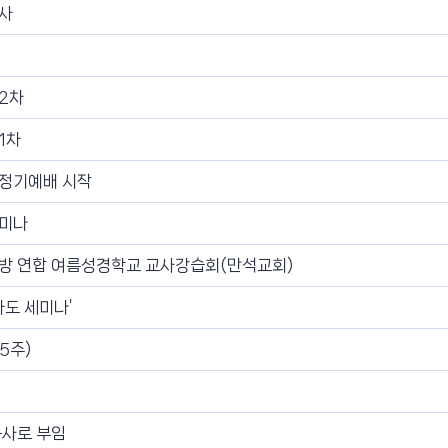
사
2차
1차
정기예배 시작
세미나
방 연합 여름성경학교 교사강습회(만석교회)
자도 세미나’
5주)
목사로 부임