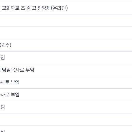
 교회학교 초·중·고 찬양제(온라인)
(4주)
이임
대 담임목사로 부임
목사로 부임
목사로 부임
이임
이임